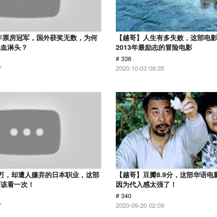
2年票房冠军，国外获奖无数，为何
【越哥】人生有多失败，这部电
狗血淋头？
2013年最励志的冒险电影
# 336
7
2020-10-03 09:35
万，却遭人嫌弃的日本职业，这部
【越哥】豆瓣8.9分，这部华语电
应该看一次！
因为代入感太强了！
# 340
7
2020-09-20 02:09