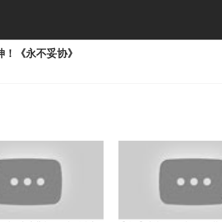
神！《永不妥协》