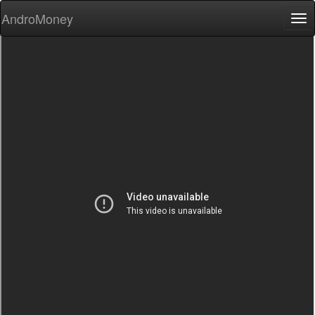
AndroMoney
Tog
nav