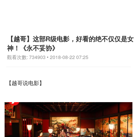
【越哥】这部R级电影，好看的绝不仅仅是女
神！《永不妥协》
觀看次數: 734903 • 2018-08-22 07:25
【越哥说电影】