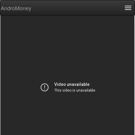
AndroMoney
Tog
nav