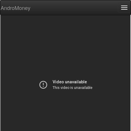
AndroMoney
Tog
nav