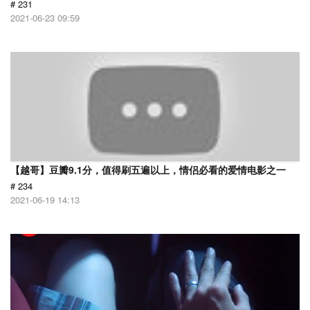
# 231
2021-06-23 09:59
【越哥】豆瓣9.1分，值得刷五遍以上，情侣必看的爱情电影之一
# 234
2021-06-19 14:13