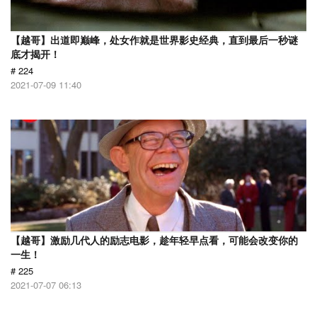
【越哥】出道即巅峰，处女作就是世界影史经典，直到最后一秒谜
底才揭开！
# 224
2021-07-09 11:40
【越哥】激励几代人的励志电影，趁年轻早点看，可能会改变你的
一生！
# 225
2021-07-07 06:13