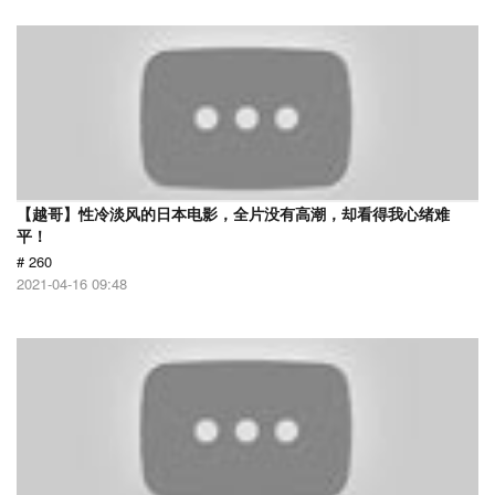
【越哥】性冷淡风的日本电影，全片没有高潮，却看得我心绪难
平！
# 260
2021-04-16 09:48