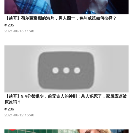
【越哥】荷尔蒙爆棚的港片，男人四十，色与戒该如何抉择？
# 235
2021-06-15 11:48
【越哥】9.4分都嫌少，前无古人的神剧！杀人犯死了，家属应该被
原谅吗？
# 236
2021-06-12 15:40