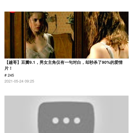
【越哥】豆瓣9.1，男女主角仅有一句对白，却秒杀了90%的爱情
片！
# 245
2021-05-24 09:25