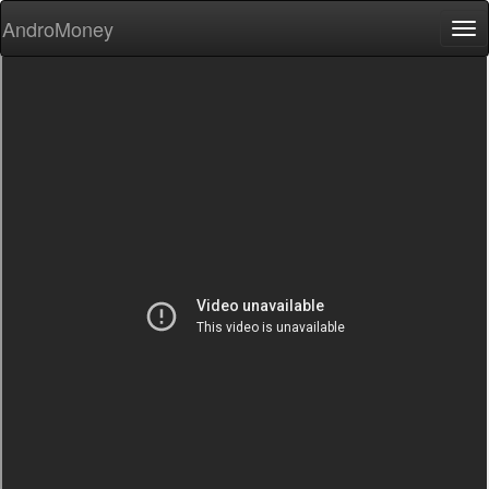
AndroMoney
Tog
nav