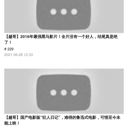
【越哥】2016年最强黑马影片！全片没有一个好人，结尾真是绝
了！
# 229
2021-06-28 12:33
【越哥】国产电影版“狂人日记”，难得的鲁迅式电影，可惜至今未
能上映！