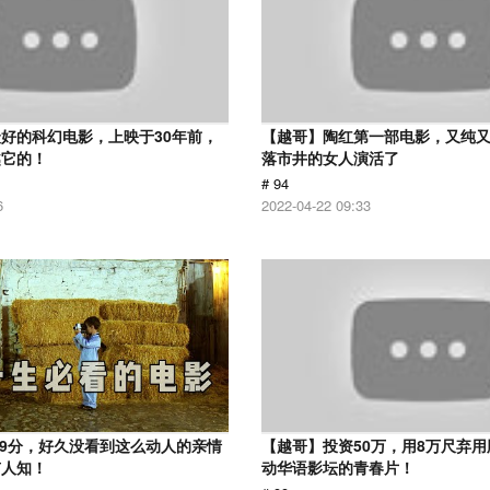
好的科幻电影，上映于30年前，
【越哥】陶红第一部电影，又纯
越它的！
落市井的女人演活了
# 94
6
2022-04-22 09:33
.9分，好久没看到这么动人的亲情
【越哥】投资50万，用8万尺弃
有人知！
动华语影坛的青春片！