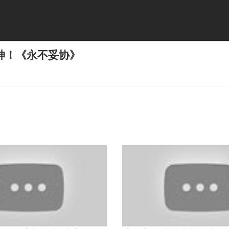
神！《永不妥协》