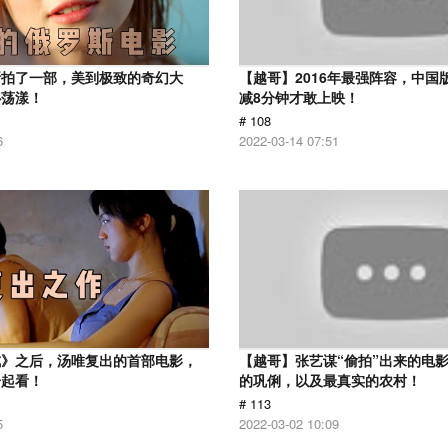
斯拍了一部，美到极致的奇幻大
【越哥】2016年最强阵容，中国
心荡漾！
减8分钟才敢上映！
# 108
6
2022-03-14 07:51
戒》之后，汤唯复出的首部电影，
【越哥】张艺谋“偷拍”出来的电
一起看！
的巩俐，以及最真实的农村！
# 113
5
2022-03-02 10:09