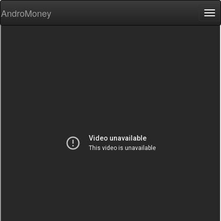
AndroMoney
Tog
nav