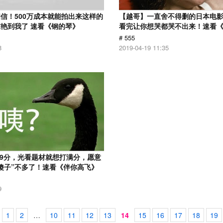
信！500万成本就能拍出来这样的
【越哥】一直舍不得删的日本电
艳到我了 速看《钢的琴》
看完让你想哭都哭不出来！速看
# 555
8
2019-04-19 11:35
.9分，光看题材就想打满分，愿意
傻子”不多了！速看《伴你高飞》
9
1
2
…
10
11
12
13
14
15
16
17
18
19