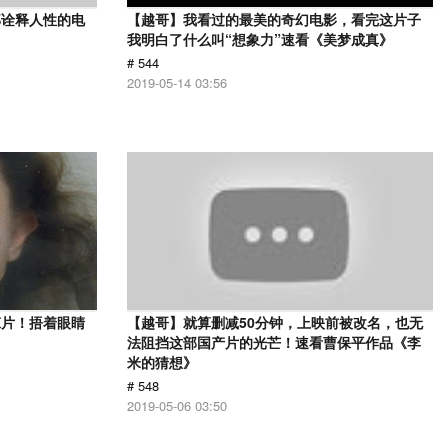
部诠释人性的电
【越哥】我看过的最美的奇幻电影，看完这片子
》
我明白了什么叫“想象力”速看《美梦成真》
# 544
2019-05-14 03:56
悚片！捂着眼睛
【越哥】就算删减50分钟，上映前被改名，也无
法阻挡这部国产片的光芒！速看曹保平作品《李
米的猜想》
# 548
2019-05-06 03:50