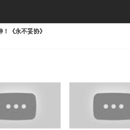
神！《永不妥协》