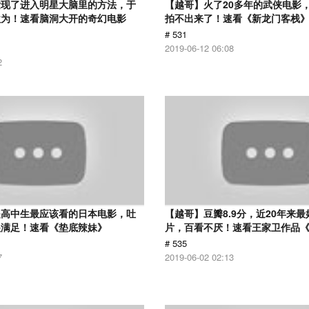
发现了进入明星大脑里的方法，于
【越哥】火了20多年的武侠电影
欲为！速看脑洞大开的奇幻电影
拍不出来了！速看《新龙门客栈
# 531
2019-06-12 06:08
2
是高中生最应该看的日本电影，吐
【越哥】豆瓣8.9分，近20年来
很满足！速看《垫底辣妹》
片，百看不厌！速看王家卫作品
# 535
7
2019-06-02 02:13