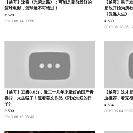
【越哥】速看《光荣之路》：可能是目前最好的
【越哥】男子
篮球电影，篮球迷不可错过！
是他开始为所
《傀儡人生》
# 529
2019-06-14 03:58
# 530
2019-06-12 06:1
【越哥】豆瓣8.8分，近二十几年来最好的国产青
【越哥】这才
春片，太生猛了！速看姜文作品《阳光灿烂的日
血推荐，看完
子》
# 534
# 533
2019-06-04 09:2
2019-06-10 08:43