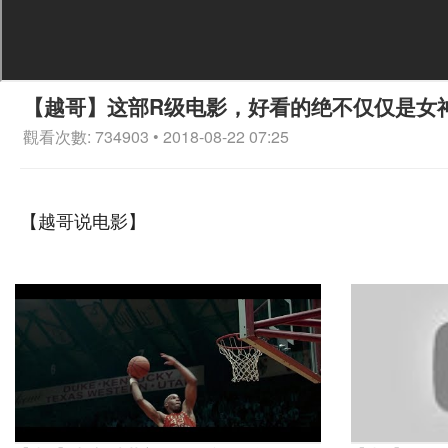
【越哥】这部R级电影，好看的绝不仅仅是女
觀看次數: 734903 • 2018-08-22 07:25
【越哥说电影】