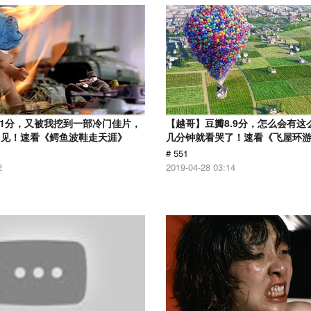
.1分，又被我挖到一部冷门佳片，
【越哥】豆瓣8.9分，怎么会有这
多见！速看《鳄鱼波鞋走天涯》
几分钟就看哭了！速看《飞屋环
# 551
2
2019-04-28 03:14