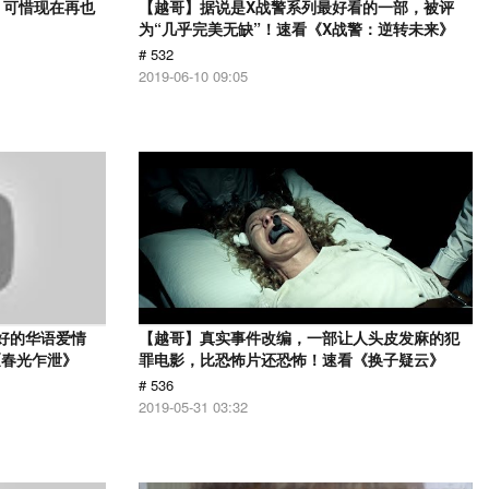
，可惜现在再也
【越哥】据说是X战警系列最好看的一部，被评
》
为“几乎完美无缺”！速看《X战警：逆转未来》
# 532
2019-06-10 09:05
最好的华语爱情
【越哥】真实事件改编，一部让人头皮发麻的犯
《春光乍泄》
罪电影，比恐怖片还恐怖！速看《换子疑云》
# 536
2019-05-31 03:32