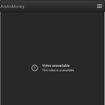
AndroMoney
Tog
nav