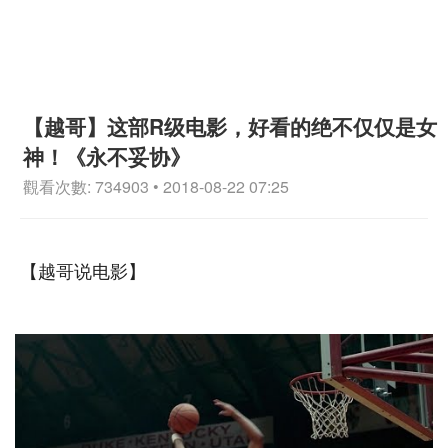
【越哥】这部R级电影，好看的绝不仅仅是女
神！《永不妥协》
觀看次數: 734903 • 2018-08-22 07:25
【越哥说电影】