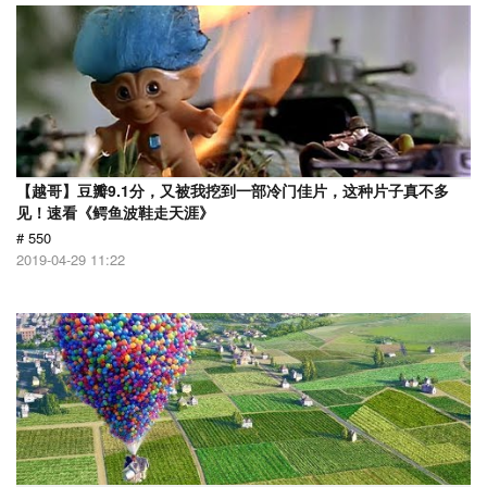
【越哥】豆瓣9.1分，又被我挖到一部冷门佳片，这种片子真不多
见！速看《鳄鱼波鞋走天涯》
# 550
2019-04-29 11:22