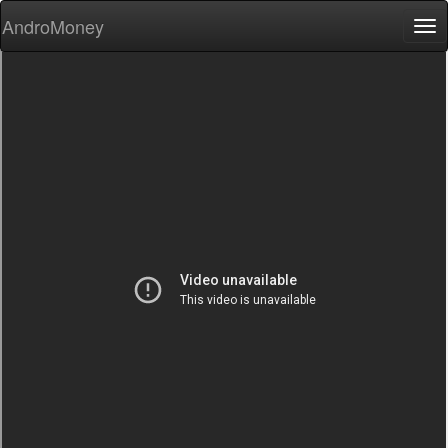
AndroMoney
Tog
nav