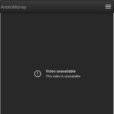
AndroMoney
Tog
nav