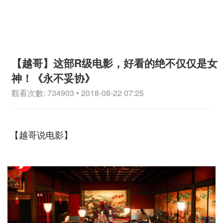
【越哥】这部R级电影，好看的绝不仅仅是女
神！《永不妥协》
觀看次數: 734903 • 2018-08-22 07:25
【越哥说电影】