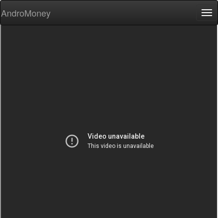
AndroMoney
Tog
nav