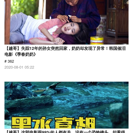
【越哥】失踪12年的孙女突然回家，奶奶却发现了异常！韩国催泪
电影《季春奶奶》
# 362
2020-08-01 05:22
【越哥】这部电影跟99%的人都有关，没有一个恐怖镜头，却看得