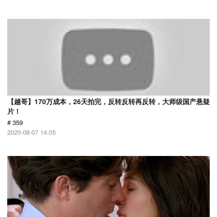
【越哥】170万成本，26天拍完，反转反转再反转，大师级国产悬疑
片！
# 359
2020-08-07 14:05