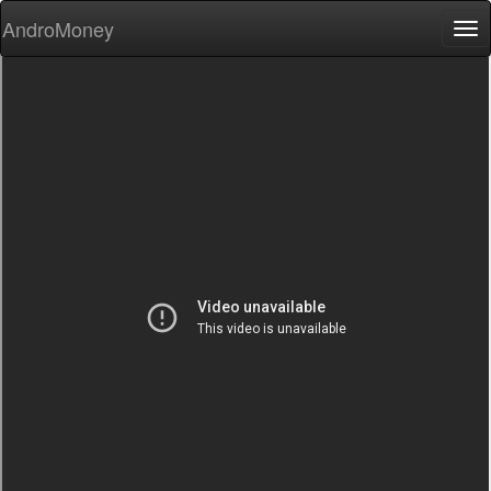
AndroMoney
Tog
nav