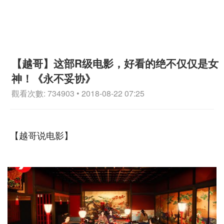
【越哥】这部R级电影，好看的绝不仅仅是女
神！《永不妥协》
觀看次數: 734903 • 2018-08-22 07:25
【越哥说电影】