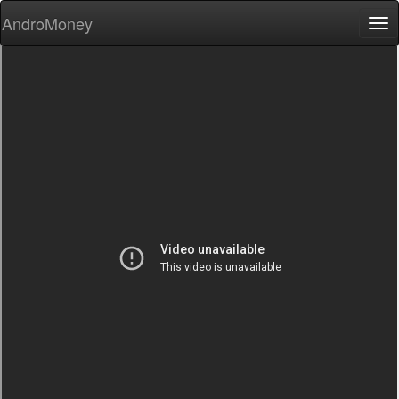
AndroMoney
Tog
nav