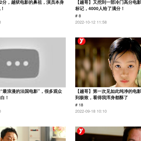
.2分，越狱电影的鼻祖，演员本身
【越哥】又挖到一部冷门高分电影，
犯！
标记，4000人给了满分！
# 8
3
2022-10-12 11:58
“最浪漫的法国电影”，很多观众
【越哥】第一次见如此纯净的电
明白！
到极致，看得我浑身都酥了
# 18
0
2022-09-18 10:10