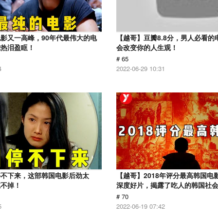
影又一高峰，90年代最伟大的电
【越哥】豆瓣8.8分，男人必看的
我热泪盈眶！
会改变你的人生观！
# 65
4
2022-06-29 10:31
停不下来，这部韩国电影后劲太
【越哥】2018年评分最高韩国电
忘不掉！
深度好片，揭露了吃人的韩国社
# 70
5
2022-06-19 07:42