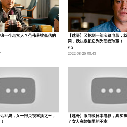
逼疯一个老实人？范伟最被低估的
【越哥】又挖到一部宝藏电影，
词，我决定把它列为硬盘珍藏！
# 31
7
2022-08-25 08:43
神话经典，又一部央视重播之王，
【越哥】限制级日本电影，真实
忆！
了女人在婚姻里的不幸