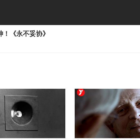
神！《永不妥协》