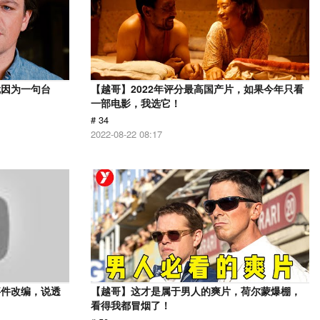
就因为一句台
【越哥】2022年评分最高国产片，如果今年只看
一部电影，我选它！
# 34
2022-08-22 08:17
事件改编，说透
【越哥】这才是属于男人的爽片，荷尔蒙爆棚，
看得我都冒烟了！