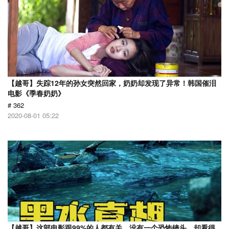
【越哥】失踪12年的孙女突然回家，奶奶却发现了异常！韩国催泪
电影《季春奶奶》
# 362
2020-08-01 05:22
【越哥】这部电影跟99%的人都有关，没有一个恐怖镜头，却看得