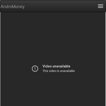
AndroMoney
Tog
nav