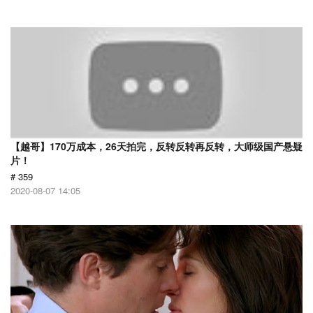
【越哥】170万成本，26天拍完，反转反转再反转，大师级国产悬疑
片！
# 359
2020-08-07 14:05