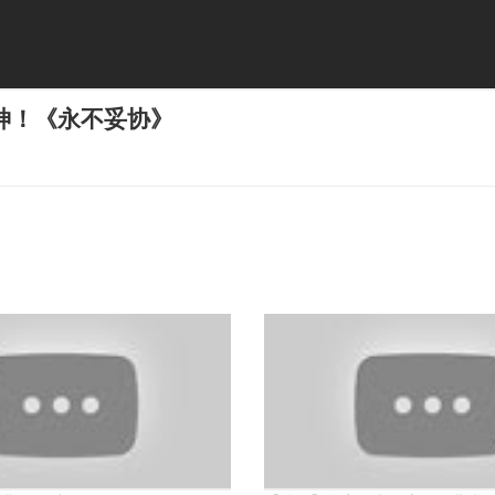
神！《永不妥协》