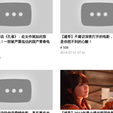
解说《孔雀》：处女作就如此惊
【越哥】不建议深夜打开的电影
见！一部被严重低估的国产青春电
是你想不到的心酸！
# 508
2019-07-31 07:41
9
史诗级华语爱情电影，真实事件改
【越哥】2012年最火爆的韩国电