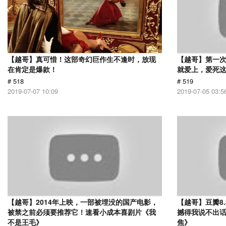
【越哥】真可惜！这部奇幻巨作生不逢时，放现
【越哥】第一
在肯定是爆款！
就爱上，爱死
# 518
# 519
2019-07-07 10:09
2019-07-05 03:5
【越哥】2014年上映，一部被埋没的国产电影，
【越哥】豆瓣8
被禁之前必须要推荐它！速看小成本喜剧片《我
撼得我说不出
不是王毛》
焦》