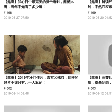
【越哥】我心目中最完美的狙击电影，酣畅淋
【越哥】解读经
漓，当年不知看了多少遍！
钟，不然它应
# 498
# 499
2019-08-27 07:50
2019-08-20 04:5
【越哥】2019年冷门佳片，真实又残忍，这样的
【越哥】豆瓣8
好片不该只有几千人标记！
影，拳拳到肉
# 502
# 503
2019-08-14 09:48
2019-08-12 09:5