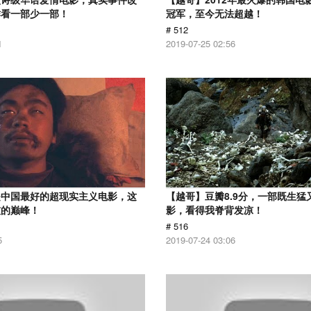
作看一部少一部！
冠军，至今无法超越！
# 512
1
2019-07-25 02:56
是中国最好的超现实主义电影，这
【越哥】豆瓣8.9分，一部既生猛
技的巅峰！
影，看得我脊背发凉！
# 516
5
2019-07-24 03:06