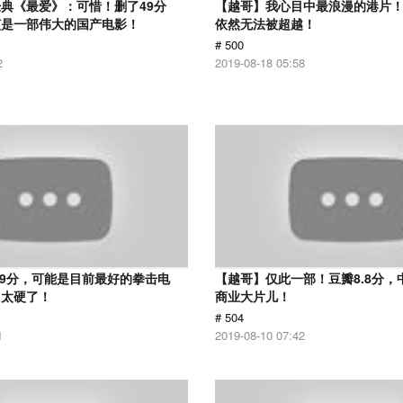
典《最爱》：可惜！删了49分
【越哥】我心目中最浪漫的港片！
该是一部伟大的国产电影！
依然无法被超越！
# 500
2
2019-08-18 05:58
.9分，可能是目前最好的拳击电
【越哥】仅此一部！豆瓣8.8分，
，太硬了！
商业大片儿！
# 504
1
2019-08-10 07:42