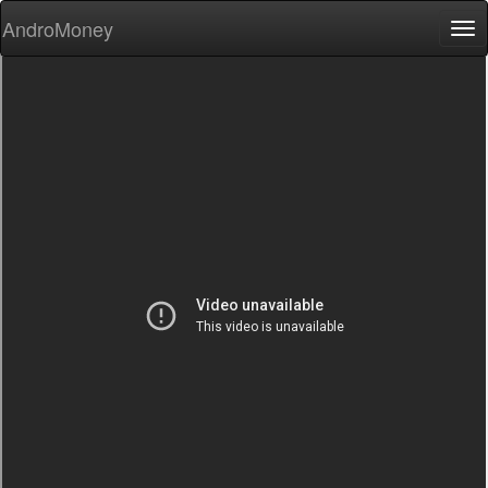
AndroMoney
Tog
nav