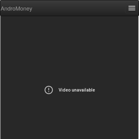
AndroMoney
Tog
nav