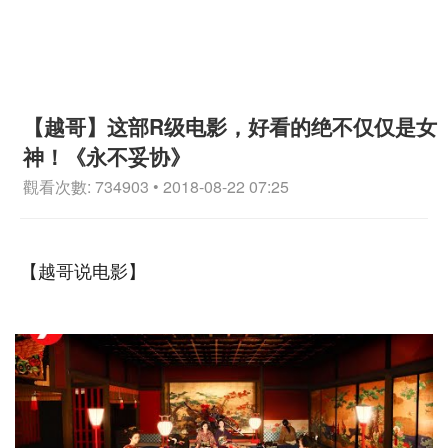
【越哥】这部R级电影，好看的绝不仅仅是女
神！《永不妥协》
觀看次數: 734903 • 2018-08-22 07:25
【越哥说电影】