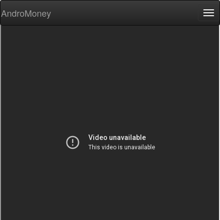
AndroMoney
Tog
nav