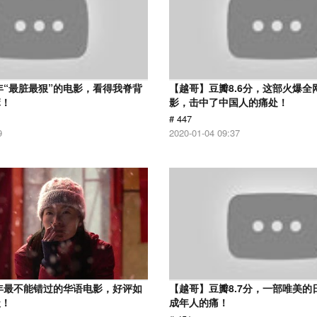
7年“最脏最狠”的电影，看得我脊背
【越哥】豆瓣8.6分，这部火爆全
麻！
影，击中了中国人的痛处！
# 447
9
2020-01-04 09:37
9年最不能错过的华语电影，好评如
【越哥】豆瓣8.7分，一部唯美的
级！
成年人的痛！