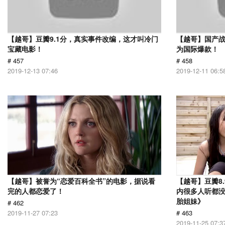
【越哥】豆瓣9.1分，真实事件改编，这才叫冷门
【越哥】国产
宝藏电影！
为国际爆款！
# 457
# 458
2019-12-13 07:46
2019-12-11 06:5
【越哥】被誉为“恋爱百科全书”的电影，据说看
【越哥】豆瓣8
完的人都恋爱了！
内很多人听都
胎姐妹》
# 462
2019-11-27 07:23
# 463
2019-11-25 07:3