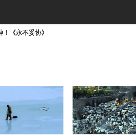
神！《永不妥协》