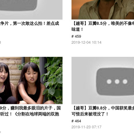
战争片，第一次敢这么拍！差点成
【越哥】豆瓣8.5分，唯美的不像
味道！
# 459
8
2019-12-04 10:14
.9分，赚到我最多眼泪的片子，国
【越哥】豆瓣8.8分，中国获奖最
没听过！《分割在地球两端的双胞
可惜后来被埋没了！
# 464
2019-11-23 07:17
7