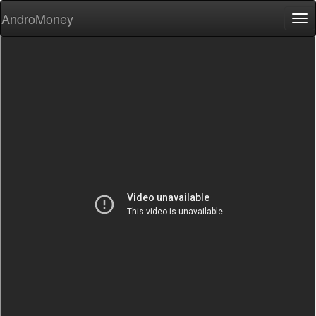
AndroMoney
Tog
nav