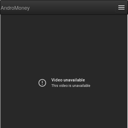
AndroMoney
Tog
nav