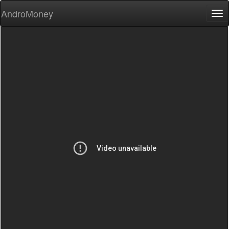
AndroMoney
Tog
nav