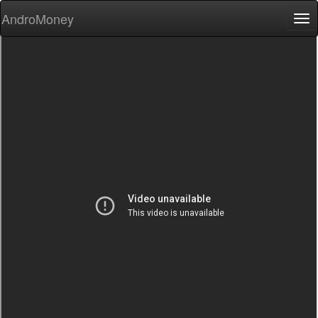
AndroMoney
Tog
nav