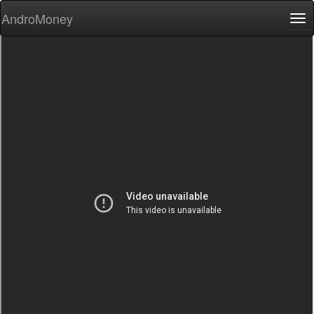
AndroMoney
Tog
nav