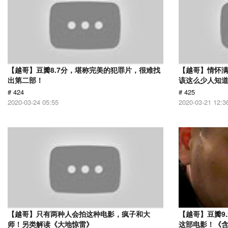
【越哥】豆瓣8.7分，堪称完美的犯罪片，很难找
【越哥】情怀满
出第二部！
该这么少人知
# 424
# 425
2020-03-24 05:55
2020-03-21 12:3
【越哥】只有两种人会拍这种电影，疯子和大
【越哥】豆瓣9
师！另类解读《大地惊雷》
这部电影！《