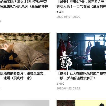
真的光荣吗？怎么才能让劳动光荣
【越哥】豆瓣9.7分，国产片之光
完豆瓣9.7分纪录片《最后的棒棒
劳动人民！一口气看完《最后的
# 406
2020-05-01 09:00
6
超级治愈的喜剧片，温暖又励志，
【越哥】让人拍案叫绝的国产犯
好！速看《贝利叶一家》
一秒，所有的谜团才解开！
# 410
1
2020-04-22 03:29