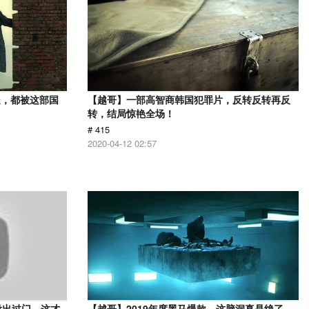
处，都被这部国
【越哥】一部高智商韩国犯罪片，反转反转再反
转，结局惊艳全场！
# 415
2020-04-12 02:57
没出过门，这才
【越哥】2019年度黑马爆款，这脑洞真是绝了，