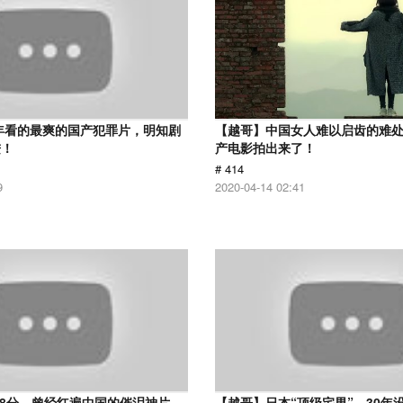
9年看的最爽的国产犯罪片，明知剧
【越哥】中国女人难以启齿的难
进！
产电影拍出来了！
# 414
9
2020-04-14 02:41
.8分，曾经红遍中国的催泪神片，
【越哥】日本“顶级宅男”，30年