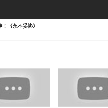
神！《永不妥协》