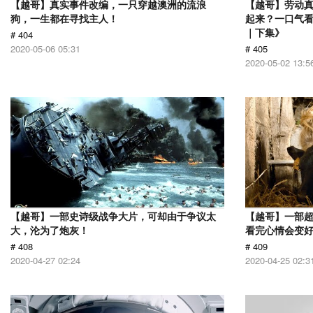
【越哥】真实事件改编，一只穿越澳洲的流浪
【越哥】劳动
狗，一生都在寻找主人！
起来？一口气看
｜下集》
# 404
2020-05-06 05:31
# 405
2020-05-02 13:5
【越哥】一部史诗级战争大片，可却由于争议太
【越哥】一部
大，沦为了炮灰！
看完心情会变
# 408
# 409
2020-04-27 02:24
2020-04-25 02:3