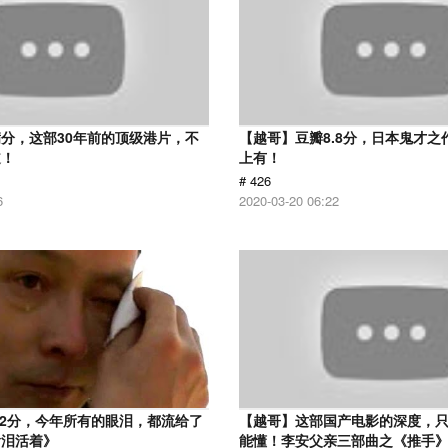
分，这部30年前的顶级港片，不
【越哥】豆瓣8.8分，日本鬼才之
道！
上有！
# 426
6
2020-03-20 06:22
.2分，今年所有的眼泪，都流给了
【越哥】这部国产电影的深度，
含泪活着》
能懂！李安父亲三部曲之《推手