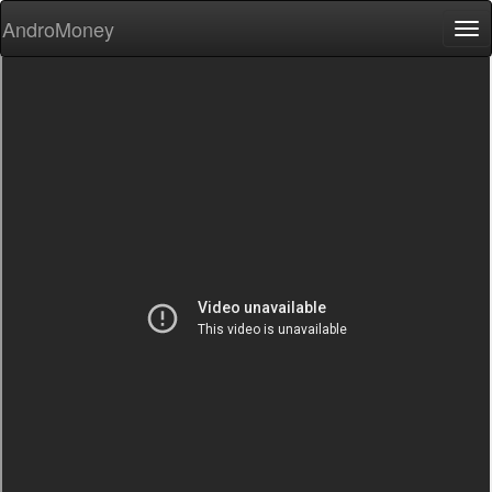
AndroMoney
Tog
nav