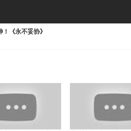
神！《永不妥协》