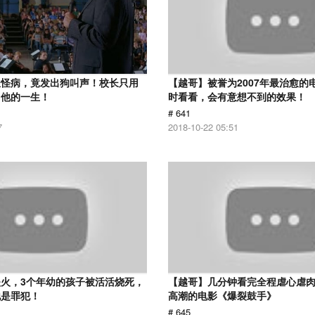
患怪病，竟发出狗叫声！校长只用
【越哥】被誉为2007年最治愈的
了他的一生！
时看看，会有意想不到的效果！
# 641
7
2018-10-22 05:51
火，3个年幼的孩子被活活烧死，
【越哥】几分钟看完全程虐心虐
他是罪犯！
高潮的电影《爆裂鼓手》
# 645