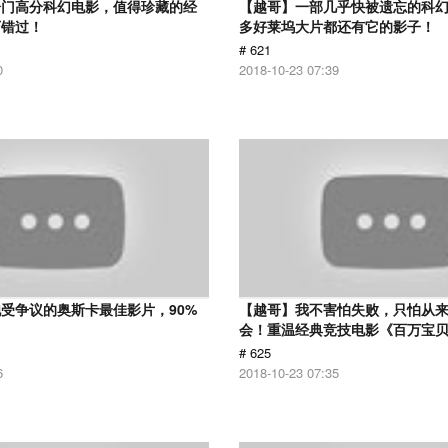
冷门高分科幻电影，值得珍藏的经
【越哥】一部几乎快被遗忘的科
可错过！
多好莱坞大片都还有它的影子！
# 621
0
2018-10-23 07:39
受争议的奥斯卡最佳影片，90%
【越哥】我不害怕失败，只怕从
！
会！重温经典竞技电影《百万宝
# 625
6
2018-10-23 07:35