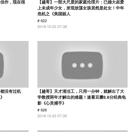
幻佳作，现在很
【越哥】一部大尺度的家庭伦理片：已婚大叔爱
上未成年少女，发现放荡女孩居然是处女！中年
危机之《美国丽人
# 622
2018-10-23 07:38
来都没有过机
【越哥】天才清洁工，只用一分钟，就解出了大
贝》
学教授两年才解出的难题！速看豆瓣8.8分经典电
影《心灵捕手》
# 626
2018-10-23 07:35