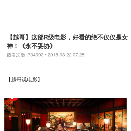
【越哥】这部R级电影，好看的绝不仅仅是女
神！《永不妥协》
觀看次數: 734903 • 2018-08-22 07:25
【越哥说电影】