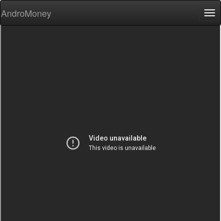
AndroMoney
Tog
nav