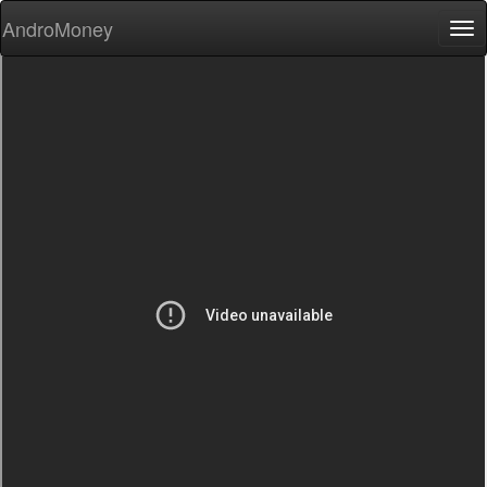
AndroMoney
Tog
nav