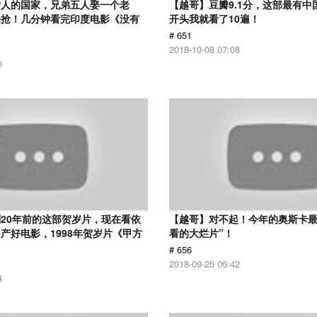
女人的国家，兄弟五人娶一个老
【越哥】豆瓣9.1分，这部最有中
来抢！几分钟看完印度电影《没有
开头我就看了10遍！
# 651
2018-10-08 07:08
0
20年前的这部贺岁片，现在看依
【越哥】对不起！今年的奥斯卡最
产好电影，1998年贺岁片《甲方
看的大烂片”！
# 656
2018-09-25 06:42
4