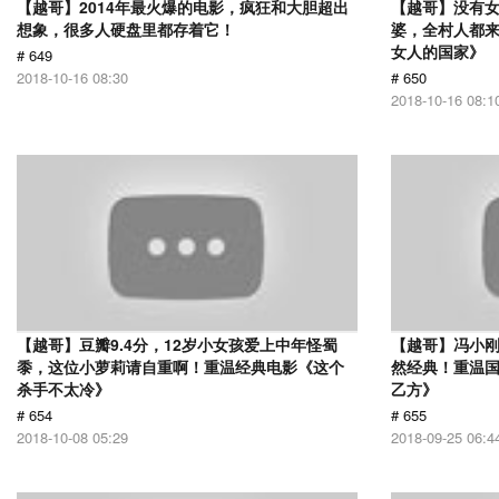
【越哥】2014年最火爆的电影，疯狂和大胆超出
【越哥】没有
想象，很多人硬盘里都存着它！
婆，全村人都
女人的国家》
# 649
2018-10-16 08:30
# 650
2018-10-16 08:1
【越哥】豆瓣9.4分，12岁小女孩爱上中年怪蜀
【越哥】冯小刚
黍，这位小萝莉请自重啊！重温经典电影《这个
然经典！重温国
杀手不太冷》
乙方》
# 654
# 655
2018-10-08 05:29
2018-09-25 06:4