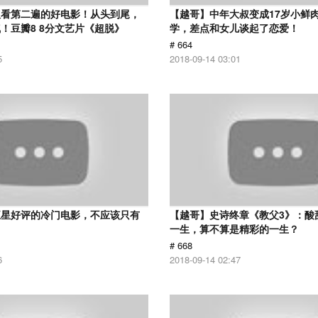
议看第二遍的好电影！从头到尾，
【越哥】中年大叔变成17岁小鲜
！豆瓣8 8分文艺片《超脱》
学，差点和女儿谈起了恋爱！
# 664
5
2018-09-14 03:01
五星好评的冷门电影，不应该只有
【越哥】史诗终章《教父3》：酸
！
一生，算不算是精彩的一生？
# 668
6
2018-09-14 02:47