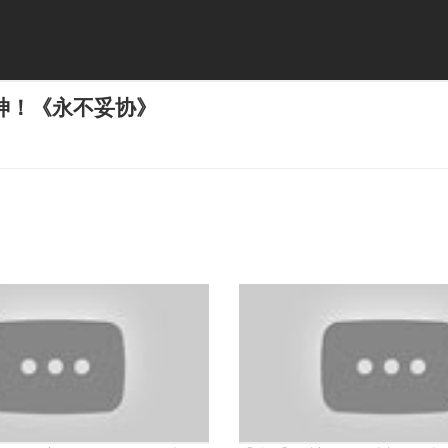
神！《永不妥协》