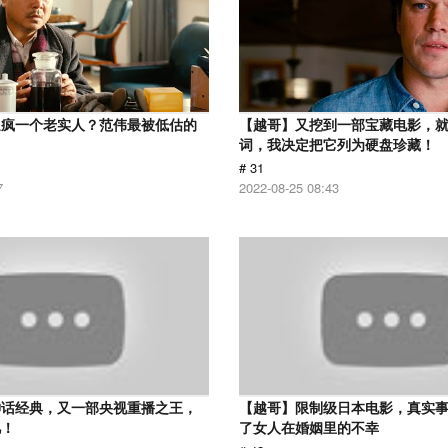
逼疯一个老实人？范伟最被低估的
【越哥】又挖到一部宝藏电影，
词，我决定把它列为硬盘珍藏！
# 31
7
2022-08-25 08:43
神话经典，又一部央视重播之王，
【越哥】限制级日本电影，真实
忆！
了女人在婚姻里的不幸