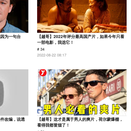
就因为一句台
【越哥】2022年评分最高国产片，如果今年只看
一部电影，我选它！
# 34
2022-08-22 08:17
事件改编，说透
【越哥】这才是属于男人的爽片，荷尔蒙爆棚，
看得我都冒烟了！