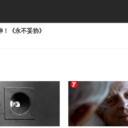
神！《永不妥协》