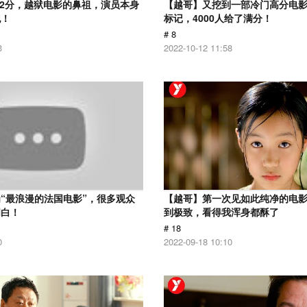
.2分，越狱电影的鼻祖，演员本身
【越哥】又挖到一部冷门高分电影，
犯！
标记，4000人给了满分！
# 8
3
2022-10-12 11:58
“最浪漫的法国电影”，很多观众
【越哥】第一次见如此纯净的电
明白！
到极致，看得我浑身都酥了
# 18
0
2022-09-18 10:10