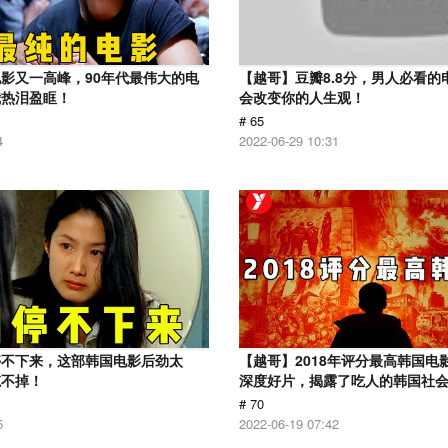
影又一高峰，90年代最伟大的电
【越哥】豆瓣8.8分，男人必看的
我热泪盈眶！
会改变你的人生观！
# 65
4
2022-06-29 10:31
停不下来，这部韩国电影后劲太
【越哥】2018年评分最高韩国电
忘不掉！
深度好片，揭露了吃人的韩国社
# 70
5
2022-06-19 07:42