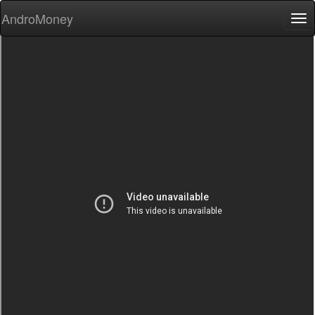
AndroMoney
Tog
nav