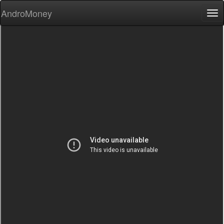
AndroMoney
Tog
nav