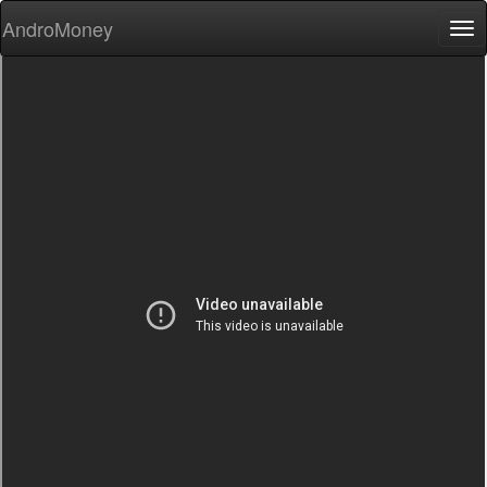
AndroMoney
Tog
nav