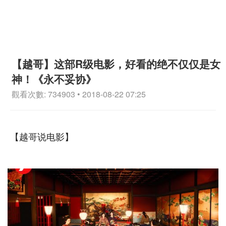
【越哥】这部R级电影，好看的绝不仅仅是女
神！《永不妥协》
觀看次數: 734903 • 2018-08-22 07:25
【越哥说电影】