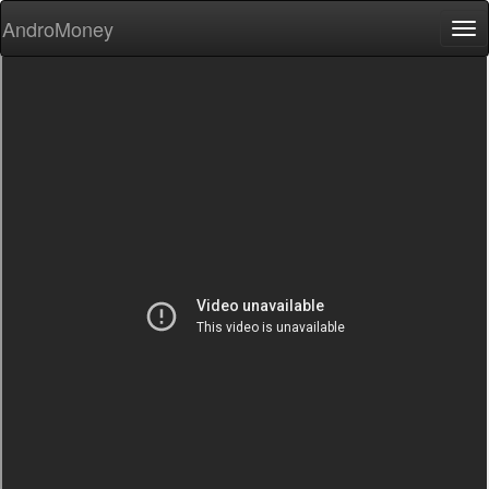
AndroMoney
Tog
nav