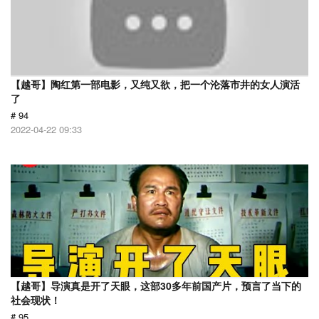
【越哥】陶红第一部电影，又纯又欲，把一个沦落市井的女人演活
了
# 94
2022-04-22 09:33
【越哥】导演真是开了天眼，这部30多年前国产片，预言了当下的
社会现状！
# 95