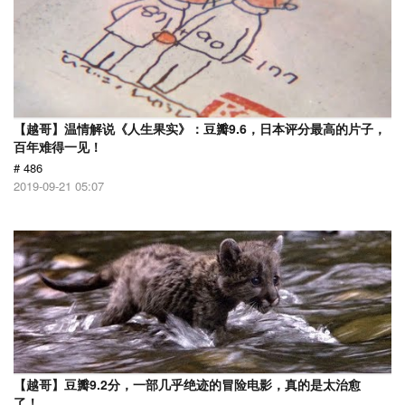
【越哥】温情解说《人生果实》：豆瓣9.6，日本评分最高的片子，
百年难得一见！
# 486
2019-09-21 05:07
【越哥】豆瓣9.2分，一部几乎绝迹的冒险电影，真的是太治愈
了！