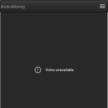
AndroMoney
Tog
nav