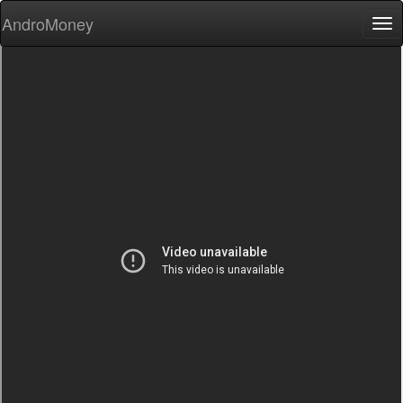
AndroMoney
Tog
nav