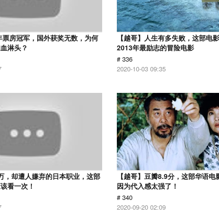
2年票房冠军，国外获奖无数，为何
【越哥】人生有多失败，这部电
狗血淋头？
2013年最励志的冒险电影
# 336
7
2020-10-03 09:35
万，却遭人嫌弃的日本职业，这部
【越哥】豆瓣8.9分，这部华语电
应该看一次！
因为代入感太强了！
# 340
7
2020-09-20 02:09