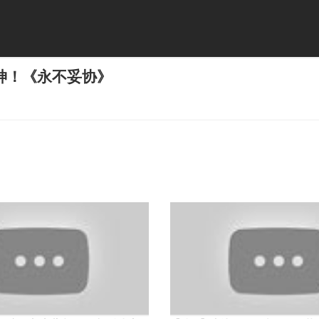
神！《永不妥协》