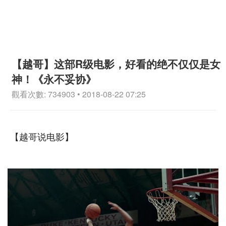
【越哥】这部R级电影，好看的绝不仅仅是女
神！《永不妥协》
觀看次數: 734903 • 2018-08-22 07:25
【越哥说电影】