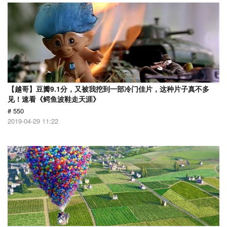
【越哥】豆瓣9.1分，又被我挖到一部冷门佳片，这种片子真不多
见！速看《鳄鱼波鞋走天涯》
# 550
2019-04-29 11:22