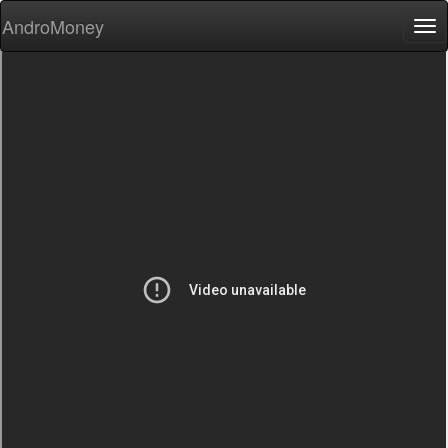
AndroMoney
Tog
nav