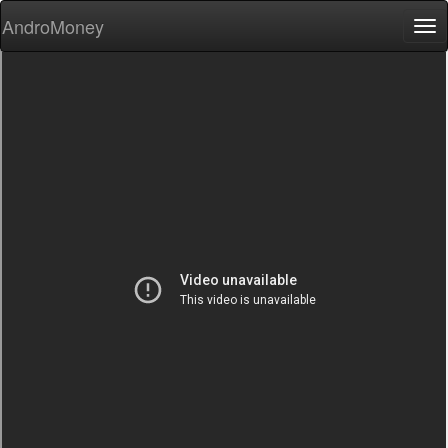
AndroMoney
Tog
nav