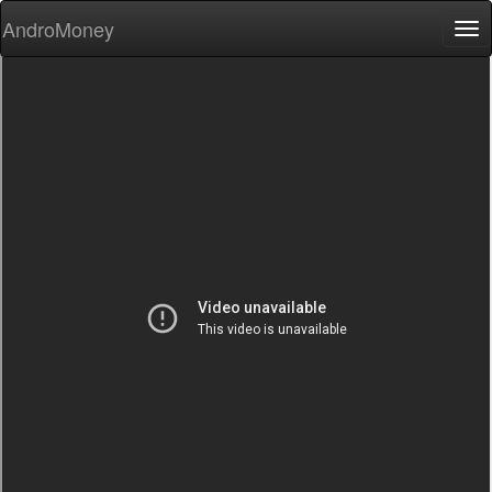
AndroMoney
Tog
nav