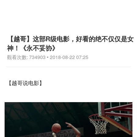
【越哥】这部R级电影，好看的绝不仅仅是女
神！《永不妥协》
觀看次數: 734903 • 2018-08-22 07:25
【越哥说电影】