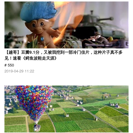
【越哥】豆瓣9.1分，又被我挖到一部冷门佳片，这种片子真不多
见！速看《鳄鱼波鞋走天涯》
# 550
2019-04-29 11:22