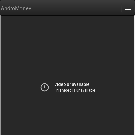
AndroMoney
Tog
nav