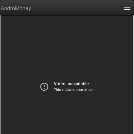
AndroMoney
Tog
nav