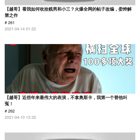
【越哥】看我如何收拾贱男和小三？火爆全网的帖子改编，娄烨解
禁之作
# 261
2021-04-14 01:22
【越哥】近些年来最伟大的表演，不拿奥斯卡，我第一个替他叫
冤！
# 262
2021-04-10 13:32