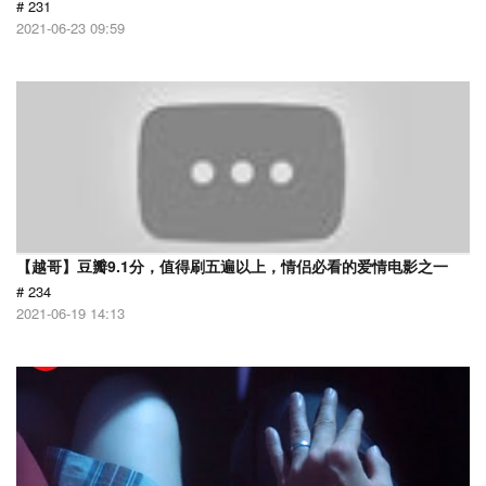
# 231
2021-06-23 09:59
【越哥】豆瓣9.1分，值得刷五遍以上，情侣必看的爱情电影之一
# 234
2021-06-19 14:13