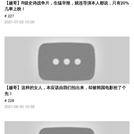
【越哥】R级史诗战争片，生猛辛辣，就连导演本人都说，只有20%
几率上映！
# 227
2021-07-02 10:00
【越哥】这样的女人，本应该由我们拍出来，却被韩国电影抢了个
先！
# 228
2021-06-30 10:38