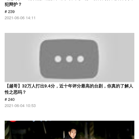
犯辩护？
# 239
2021-06-06 14:11
【越哥】32万人打出9.4分，近十年评分最高的台剧，你真的了解人
性之恶吗？
# 240
2021-06-04 10:53