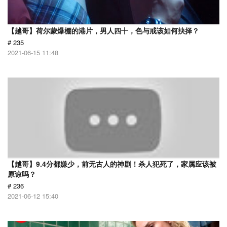
【越哥】荷尔蒙爆棚的港片，男人四十，色与戒该如何抉择？
# 235
2021-06-15 11:48
【越哥】9.4分都嫌少，前无古人的神剧！杀人犯死了，家属应该被
原谅吗？
# 236
2021-06-12 15:40