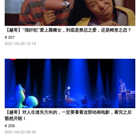
【越哥】“强奸犯”爱上脑瘫女，到底是禁忌之爱，还是畸形之恋？
# 257
2021-04-26 13:15
【越哥】对人生迷失方向的，一定要看看这部动画电影，看完之后
豁然开朗！
# 259
2021-04-23 08:43