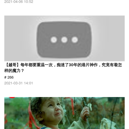
2021-04-06 10:52
【越哥】每年都要重温一次，痴迷了30年的港片神作，究竟有着怎
样的魔力？
# 266
2021-03-31 14:01