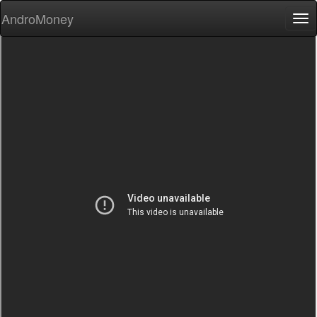
AndroMoney
Tog
nav