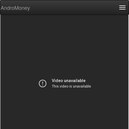
AndroMoney
Tog
nav