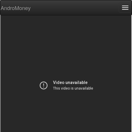
AndroMoney
Tog
nav