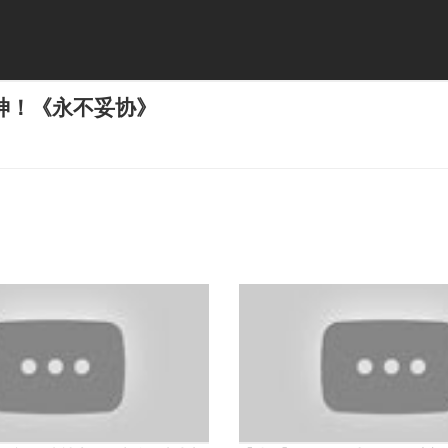
神！《永不妥协》