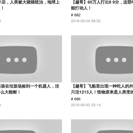
0年后，人类被大猩猩统治，地球上
【越哥】60万人打出8 9分，这
人！
能打动人！
# 682
3
2018-09-04 08:52
男孩在垃圾场捡到一个机器人，没
【越哥】飞船里出现一种吃人的外
这么大能耐！
只活1213人！怪物原来是人类变
# 686
0
2018-09-02 03:14